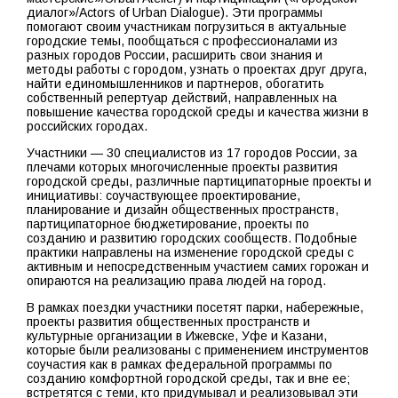
диалог»/Actors of Urban Dialogue). Эти программы
помогают своим участникам погрузиться в актуальные
городские темы, пообщаться с профессионалами из
разных городов России, расширить свои знания и
методы работы с городом, узнать о проектах друг друга,
найти единомышленников и партнеров, обогатить
собственный репертуар действий, направленных на
повышение качества городской среды и качества жизни в
российских городах.
Участники — 30 специалистов из 17 городов России, за
плечами которых многочисленные проекты развития
городской среды, различные партиципаторные проекты и
инициативы: соучаствующее проектирование,
планирование и дизайн общественных пространств,
партиципаторное бюджетирование, проекты по
созданию и развитию городских сообществ. Подобные
практики направлены на изменение городской среды с
активным и непосредственным участием самих горожан и
опираются на реализацию права людей на город.
В рамках поездки участники посетят парки, набережные,
проекты развития общественных пространств и
культурные организации в Ижевске, Уфе и Казани,
которые были реализованы с применением инструментов
соучастия как в рамках федеральной программы по
созданию комфортной городской среды, так и вне ее;
встретятся с теми, кто придумывал и реализовывал эти